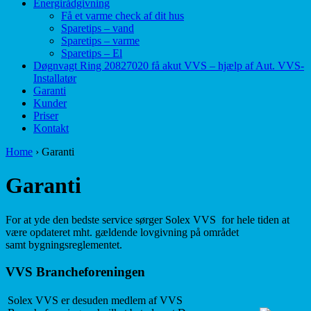
Energirådgivning
Få et varme check af dit hus
Sparetips – vand
Sparetips – varme
Sparetips – El
Døgnvagt Ring 20827020 få akut VVS – hjælp af Aut. VVS-
Installatør
Garanti
Kunder
Priser
Kontakt
Home
›
Garanti
Garanti
For at yde den bedste service sørger Solex VVS for hele tiden at
være opdateret mht. gældende lovgivning på området
samt bygningsreglementet.
VVS Brancheforeningen
Solex VVS er desuden medlem af VVS