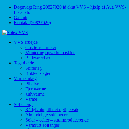
↓
Døgnvagt Ring 20827020 få akut VVS – hjælp af Aut. VVS-
Skip
Installatør
to
Garanti
Main
Kontakt (20827020)
Content
VVS arbejde
Gas-tørretumbler
Montering opvaskemaskine
Badeværelser
Tagarbejde
Skifertag
Blikkenslager
Varmeanlæg
Pillefyr
Fjernvarme
gulvvarme
Varme
Sol-energi
Rådgivning til det rigtige valg
Almindelige solfangere
Solar – celler – strømproducerende
Varmluft-solfanger