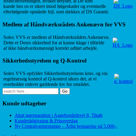
Brancheforeningen, hvilket betyder, at De som
kunde hos os er sikret imod følgeskader og eventuelle
efterfølgende opståede fejl, som dækkes af DS Garanti.
Medlem af Håndværksrådets Ankenævn for VVS
Solex VVS er medlem af Håndværksrådets Ankenævn.
Dette er Deres sikkerhed for at kunne klage i tilfælde
af ikke håndværksmæssigt korrekt udført arbejde.
Sikkerhedsstyrelsen og Q-Kontrol
Solex VVS opfylder Sikkerhedsstyrelsens krav, og via
regelmæssig kontrol af Q-kontrol sikres det, at vi
overholder enhver gældende lov for området.
Search
for:
Kunde udtagelser
Akut tagreparation i Aggebogårdsvej 8, Tikøb
Kunderådgivning & Prisoverslag
Ny Centralvarmepumpe – Årlig besparelse på 5.000,-