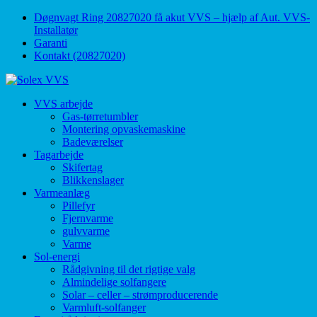
↓
Døgnvagt Ring 20827020 få akut VVS – hjælp af Aut. VVS-
Skip
Installatør
to
Garanti
Main
Kontakt (20827020)
Content
VVS arbejde
Gas-tørretumbler
Montering opvaskemaskine
Badeværelser
Tagarbejde
Skifertag
Blikkenslager
Varmeanlæg
Pillefyr
Fjernvarme
gulvvarme
Varme
Sol-energi
Rådgivning til det rigtige valg
Almindelige solfangere
Solar – celler – strømproducerende
Varmluft-solfanger