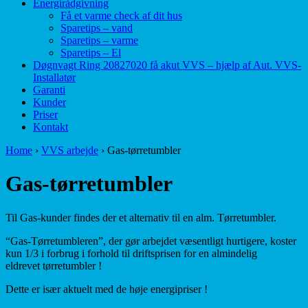
Energirådgivning
Få et varme check af dit hus
Sparetips – vand
Sparetips – varme
Sparetips – El
Døgnvagt Ring 20827020 få akut VVS – hjælp af Aut. VVS-
Installatør
Garanti
Kunder
Priser
Kontakt
Home
›
VVS arbejde
›
Gas-tørretumbler
Gas-tørretumbler
Til Gas-kunder findes der et alternativ til en alm. Tørretumbler.
“Gas-Tørretumbleren”, der gør arbejdet væsentligt hurtigere, koster
kun 1/3 i forbrug i forhold til driftsprisen for en almindelig
eldrevet tørretumbler !
Dette er især aktuelt med de høje energipriser !