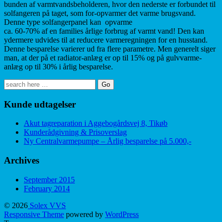
bunden af varmtvandsbeholderen, hvor den nederste er forbundet til
solfangeren på taget, som for-opvarmer det varme brugsvand.
Denne type solfangerpanel kan opvarme
ca. 60-70% af en families årlige forbrug af varmt vand! Den kan
ydermere udvides til at reducere varmeregningen for en husstand.
Denne besparelse varierer ud fra flere parametre. Men generelt siger
man, at der på et radiator-anlæg er op til 15% og på gulvvarme-
anlæg op til 30% i årlig besparelse.
Search
for:
Kunde udtagelser
Akut tagreparation i Aggebogårdsvej 8, Tikøb
Kunderådgivning & Prisoverslag
Ny Centralvarmepumpe – Årlig besparelse på 5.000,-
Archives
September 2015
February 2014
© 2026
Solex VVS
Responsive Theme
powered by
WordPress