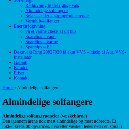
Sol-energi
Rådgivning til det rigtige valg
Almindelige solfangere
Solar – celler – strømproducerende
Varmluft-solfanger
Energirådgivning
Få et varme check af dit hus
Sparetips – vand
Sparetips – varme
Sparetips – El
Døgnvagt Ring 20827020 få akut VVS – hjælp af Aut. VVS-
Installatør
Garanti
Kunder
Priser
Kontakt
Home
›
Almindelige solfangere
Almindelige solfangere
Almindelige solfangerpaneler (væskebårne)
Den igennem årene nok mest almindelige og mest udbredte. Et
lukket kredsløb opvarmes, hvorefter væsken ledes ned i en spiral i