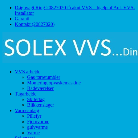
↓
Døgnvagt Ring 20827020 få akut VVS – hjælp af Aut. VVS-
Skip
Installatør
to
Garanti
Main
Kontakt (20827020)
Content
VVS arbejde
Gas-tørretumbler
Montering opvaskemaskine
Badeværelser
Tagarbejde
Skifertag
Blikkenslager
Varmeanlæg
Pillefyr
Fjernvarme
gulvvarme
Varme